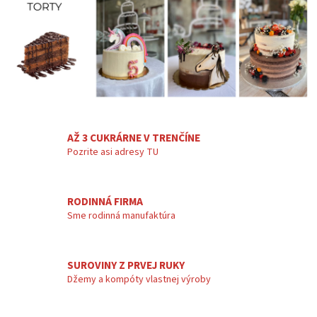
á
d
a
c
i
e
p
r
v
k
y
AŽ 3 CUKRÁRNE V TRENČÍNE
v
Pozrite asi adresy TU
ý
p
i
RODINNÁ FIRMA
s
u
Sme rodinná manufaktúra
SUROVINY Z PRVEJ RUKY
Džemy a kompóty vlastnej výroby