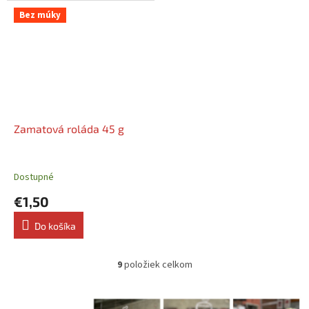
Bez múky
Zamatová roláda 45 g
Dostupné
€1,50
Do košíka
9
položiek celkom
O
v
l