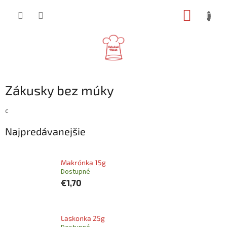
Prejsť
NÁKUP
na
obsah
KOŠÍK
Zákusky bez múky
c
Najpredávanejšie
Makrónka 15g
Dostupné
€1,70
Laskonka 25g