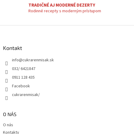
TRADIČNÉ AJ MODERNÉ DEZERTY
Rodinné recepty s moderným prístupom
Z
á
p
ä
Kontakt
t
info
@
cukrarenmisak.sk
i
e
032/ 6421847
0911 128 435
Facebook
cukrarenmisak/
O NÁS
O nás
Kontakty