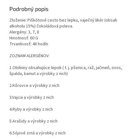
Podrobný popis
Zloženie: Piškótové cesto bez lepku, vaječný likér (obsah
alkoholu 15%) čokoládová poleva.
Alergény: 3, 7, 8
Hmotnosť: 60 G
Trvanlivosť: 48 hodín
ZOZNAM ALERGÉNOV:
1.
Obilniny obsahujúce lepok ( t. j. pšenica, raž, jačmeň, ovos,
špalda, kamut a výrobky z nich)
2.
Kôrovce a výrobky z nich
3.
Vajcia a výrobky z nich
4.
Ryby a výrobky z nich
5.
Arašidy a výrobky z nich
6.
Sójové zrná a výrobky z nich