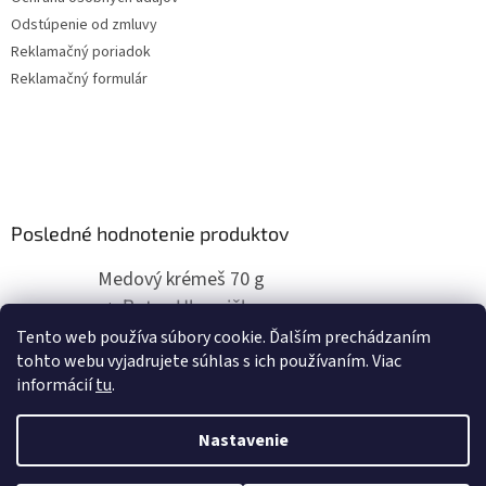
Odstúpenie od zmluvy
Reklamačný poriadok
Reklamačný formulár
Posledné hodnotenie produktov
Medový krémeš 70 g
Peter Hlavnička
|
Hodnotenie produktu je 5 z 5 hviezdičiek.
Tento web používa súbory cookie. Ďalším prechádzaním
super
tohto webu vyjadrujete súhlas s ich používaním. Viac
informácií
tu
.
Nastavenie
Vytvoril Shoptet