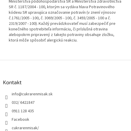
Ministerstva pôdohospodárstva SR a Ministerstva zdravotníctva
SR č. 1187/2004 - 100, ktorým sa vydáva hlava Potravinového
kódexu SR upravujúca označovanie potravín (v znení výnosov
č.1761/2005 - 100, č. 3069/2005 - 100, č. 3493/2005 - 100 a č.
2319/2007 - 100). Každý prevádzkovateľ musí zabezpečiť pre
konečného spotrebiteľa informáciu, či príslušná otravina
alebopokrm pripravený z takejto potraviny obsahuje zložku,
ktorá môže spôsobiť alergickú reakciu.
Z
á
p
ä
Kontakt
t
info
@
cukrarenmisak.sk
i
e
032/ 6421847
0911 128 435
Facebook
cukrarenmisak/