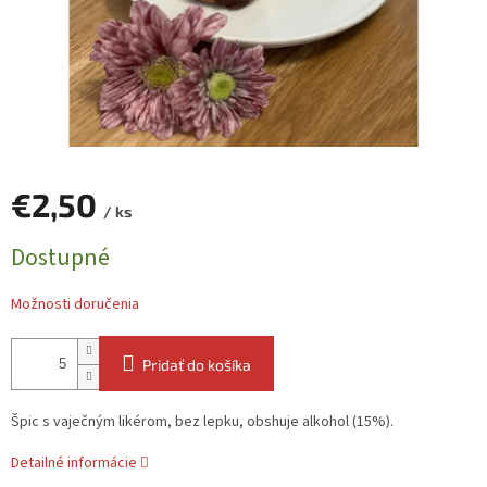
€2,50
/ ks
Jednotková
Dostupné
cena:
Možnosti doručenia
Pridať do košíka
Špic s vaječným likérom, bez lepku, obshuje alkohol (15%).
Detailné informácie