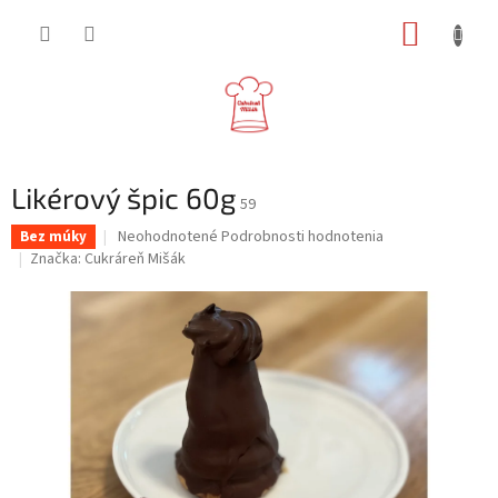
Prejsť
NÁKUP
na
obsah
KOŠÍK
Likérový špic 60g
59
Priemerné
Neohodnotené
Podrobnosti hodnotenia
Bez múky
hodnotenie
Značka:
Cukráreň Mišák
produktu
je
0,0
z
5
hviezdičiek.