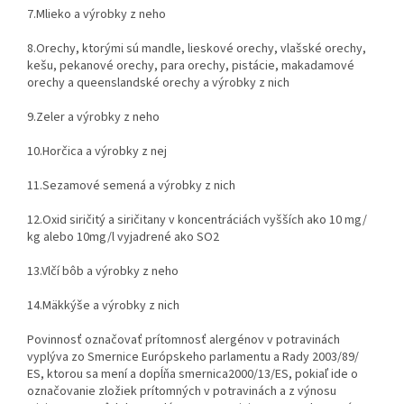
7.
Mlieko a výrobky z neho
8.
Orechy, ktorými sú mandle, lieskové orechy, vlašské orechy,
kešu, pekanové orechy, para orechy, pistácie, makadamové
orechy a queenslandské orechy a výrobky z nich
9.
Zeler a výrobky z neho
10.
Horčica a výrobky z nej
11.
Sezamové semená a výrobky z nich
12.
Oxid siričitý a siričitany v koncentráciách vyšších ako 10 mg/
kg alebo 10mg/l vyjadrené ako SO2
13.
Vlčí bôb a výrobky z neho
14.
Mäkkýše a výrobky z nich
Povinnosť označovať prítomnosť alergénov v potravinách
vyplýva zo Smernice Európskeho parlamentu a Rady 2003/89/
ES, ktorou sa mení a dopĺňa smernica2000/13/ES, pokiaľ ide o
označovanie zložiek prítomných v potravinách a z výnosu