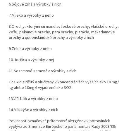
6.
Sójové zrná a výrobky z nich
7.
Mlieko a výrobky z neho
8.
Orechy, ktorými sú mandle, lieskové orechy, vlašské orechy,
kešu, pekanové orechy, para orechy, pistácie, makadamové
orechy a queenslandské orechy a výrobky z nich
9.
Zeler a výrobky z neho
10.
Horčica a výrobky z nej
11.
Sezamové semená a výrobky z nich
12.
Oxid siričitý a siričitany v koncentráciách vyšších ako 10 mg/
kg alebo 10mg/l vyjadrené ako SO2
13.
Vlčí bôb a výrobky z neho
14.
Mäkkýše a výrobky z nich
Povinnosť označovať prítomnosť alergénov v potravinách
vyplýva zo Smernice Európskeho parlamentu a Rady 2003/89/