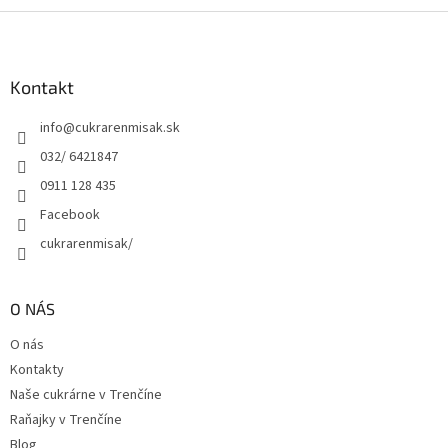
Z
á
p
ä
Kontakt
t
info
@
cukrarenmisak.sk
i
e
032/ 6421847
0911 128 435
Facebook
cukrarenmisak/
O NÁS
O nás
Kontakty
Naše cukrárne v Trenčíne
Raňajky v Trenčíne
Blog