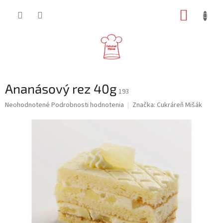
Prejsť
NÁKUP
na
obsah
KOŠÍK
Ananásový rez 40g
193
Priemerné
Neohodnotené
Podrobnosti hodnotenia
Značka:
Cukráreň Mišák
hodnotenie
produktu
je
0,0
z
5
hviezdičiek.