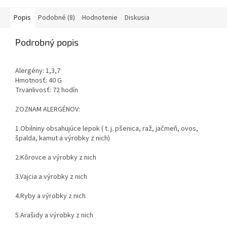
Popis
Podobné (8)
Hodnotenie
Diskusia
Podrobný popis
Alergény: 1,3,7
Hmotnosť: 40 G
Trvanlivosť: 72 hodín
ZOZNAM ALERGÉNOV:
1.
Obilniny obsahujúce lepok ( t. j. pšenica, raž, jačmeň, ovos,
špalda, kamut a výrobky z nich)
2.
Kôrovce a výrobky z nich
3.
Vajcia a výrobky z nich
4.
Ryby a výrobky z nich
5.
Arašidy a výrobky z nich