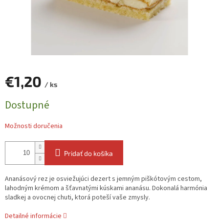
€1,20
/ ks
Jednotková
Dostupné
cena:
Možnosti doručenia
Pridať do košíka
Ananásový rez je osviežujúci dezert s jemným piškótovým cestom,
lahodným krémom a šťavnatými kúskami ananásu. Dokonalá harmónia
sladkej a ovocnej chuti, ktorá poteší vaše zmysly.
Detailné informácie