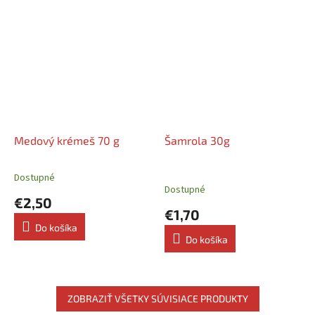
Medový krémeš 70 g
Šamrola 30g
Dostupné
Priemerné
Dostupné
hodnotenie
€2,50
produktu
€1,70
je
Do košíka
5,0
Do košíka
z
5
hviezdičiek.
ZOBRAZIŤ VŠETKY SÚVISIACE PRODUKTY