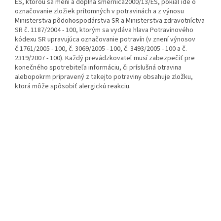
ES, ktorou sa mení a dopĺňa smernica2000/13/ES, pokiaľ ide o
označovanie zložiek prítomných v potravinách a z výnosu
Ministerstva pôdohospodárstva SR a Ministerstva zdravotníctva
SR č. 1187/2004 - 100, ktorým sa vydáva hlava Potravinového
kódexu SR upravujúca označovanie potravín (v znení výnosov
č.1761/2005 - 100, č. 3069/2005 - 100, č. 3493/2005 - 100 a č.
2319/2007 - 100). Každý prevádzkovateľ musí zabezpečiť pre
konečného spotrebiteľa informáciu, či príslušná otravina
alebopokrm pripravený z takejto potraviny obsahuje zložku,
ktorá môže spôsobiť alergickú reakciu.