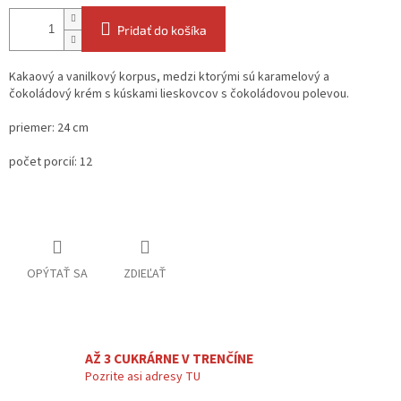
Pridať do košíka
Kakaový a vanilkový korpus, medzi ktorými sú karamelový a
čokoládový krém s kúskami lieskovcov s čokoládovou polevou.
priemer: 24 cm
počet porcií: 12
OPÝTAŤ SA
ZDIEĽAŤ
AŽ 3 CUKRÁRNE V TRENČÍNE
Pozrite asi adresy TU