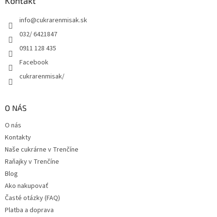
ä
Kontakt
t
info
@
cukrarenmisak.sk
i
e
032/ 6421847
0911 128 435
Facebook
cukrarenmisak/
O NÁS
O nás
Kontakty
Naše cukrárne v Trenčíne
Raňajky v Trenčíne
Blog
Ako nakupovať
Časté otázky (FAQ)
Platba a doprava