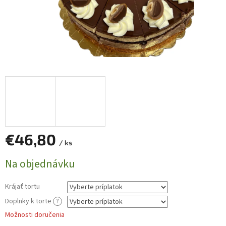
€46,80
/ ks
Jednotková
Na objednávku
cena:
Krájať tortu
Doplnky k torte
?
Možnosti doručenia