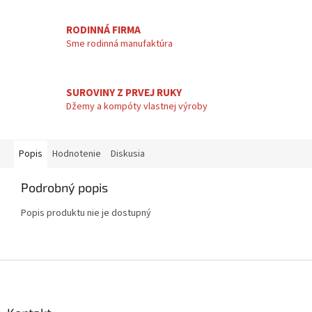
RODINNÁ FIRMA
Sme rodinná manufaktúra
SUROVINY Z PRVEJ RUKY
Džemy a kompóty vlastnej výroby
Popis
Hodnotenie
Diskusia
Podrobný popis
Popis produktu nie je dostupný
Z
á
p