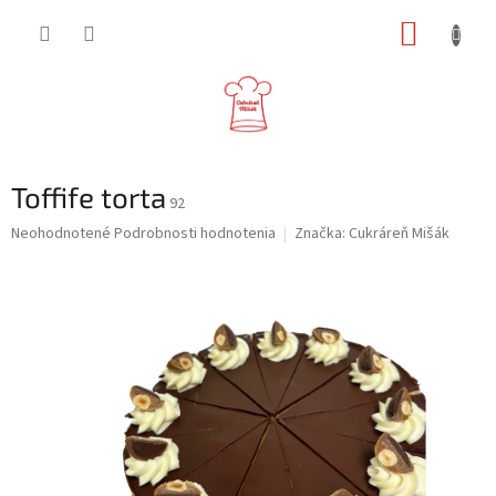
Prejsť
NÁKUP
na
obsah
KOŠÍK
Toffife torta
92
Priemerné
Neohodnotené
Podrobnosti hodnotenia
Značka:
Cukráreň Mišák
hodnotenie
produktu
je
0,0
z
5
hviezdičiek.