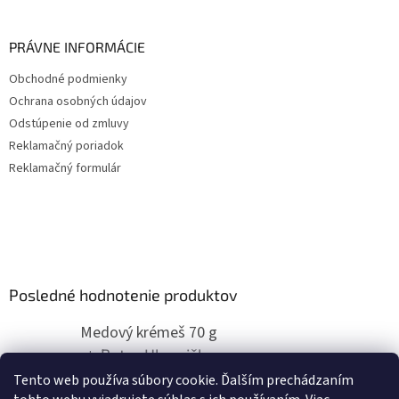
PRÁVNE INFORMÁCIE
Obchodné podmienky
Ochrana osobných údajov
Odstúpenie od zmluvy
Reklamačný poriadok
Reklamačný formulár
Posledné hodnotenie produktov
Medový krémeš 70 g
Peter Hlavnička
|
Hodnotenie produktu je 5 z 5 hviezdičiek.
Tento web používa súbory cookie. Ďalším prechádzaním
super