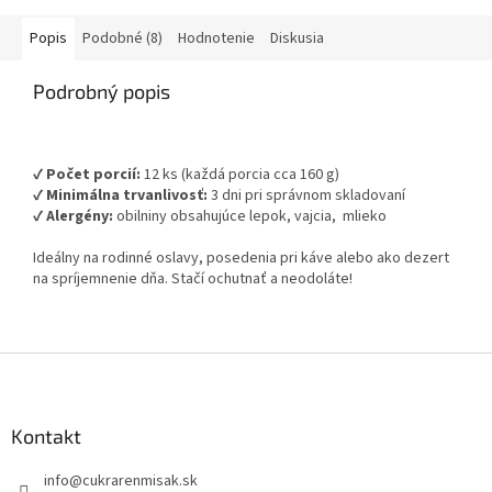
Popis
Podobné (8)
Hodnotenie
Diskusia
Podrobný popis
✔
Počet porcií:
12 ks (každá porcia cca 160 g)
✔
Minimálna trvanlivosť:
3 dni pri správnom skladovaní
✔
Alergény:
obilniny obsahujúce lepok, vajcia, mlieko
Ideálny na rodinné oslavy, posedenia pri káve alebo ako dezert
na spríjemnenie dňa. Stačí ochutnať a neodoláte!
Z
á
p
ä
Kontakt
t
info
@
cukrarenmisak.sk
i