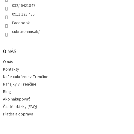
e
032/ 6421847
0911 128 435
Facebook
cukrarenmisak/
O NÁS
O nás
Kontakty
Naše cukrárne v Trenčíne
Raňajky v Trenčíne
Blog
Ako nakupovať
Časté otázky (FAQ)
Platba a doprava