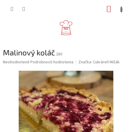
Prejsť
NÁKUP
na
obsah
KOŠÍK
Malinový koláč
280
Priemerné
Neohodnotené
Podrobnosti hodnotenia
Značka:
Cukráreň Mišák
hodnotenie
produktu
je
0,0
z
5
hviezdičiek.