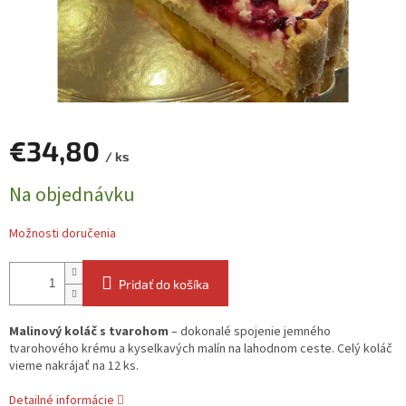
€34,80
/ ks
Jednotková
Na objednávku
cena:
Možnosti doručenia
Pridať do košíka
Malinový koláč s tvarohom
– dokonalé spojenie jemného
tvarohového krému a kyselkavých malín na lahodnom ceste. Celý koláč
vieme nakrájať na 12 ks.
Detailné informácie