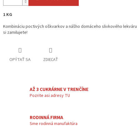
1 KG
Kombináciu poctivých oškvarkov a nášho domáceho slivkového lekváru
si zamilujete!
OPÝTAŤ SA
ZDIEĽAŤ
AŽ 3 CUKRÁRNE V TRENČÍNE
Pozrite asi adresy TU
RODINNÁ FIRMA
Sme rodinná manufaktúra