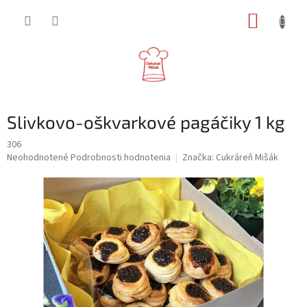
Prejsť
NÁKUP
na
obsah
KOŠÍK
Slivkovo-oškvarkové pagáčiky 1 kg
306
Priemerné
Neohodnotené
Podrobnosti hodnotenia
Značka:
Cukráreň Mišák
hodnotenie
produktu
je
0,0
z
5
hviezdičiek.