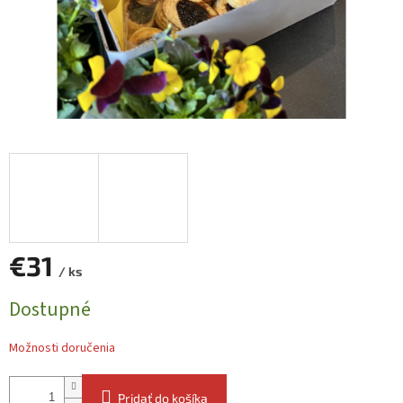
€31
/ ks
Jednotková
Dostupné
cena:
Možnosti doručenia
Pridať do košíka