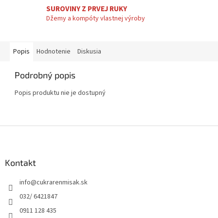
SUROVINY Z PRVEJ RUKY
Džemy a kompóty vlastnej výroby
Popis
Hodnotenie
Diskusia
Podrobný popis
Popis produktu nie je dostupný
Z
á
p
ä
Kontakt
t
info
@
cukrarenmisak.sk
i
e
032/ 6421847
0911 128 435