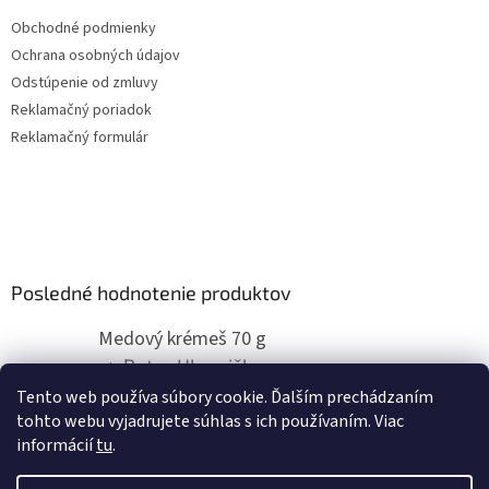
Obchodné podmienky
Ochrana osobných údajov
Odstúpenie od zmluvy
Reklamačný poriadok
Reklamačný formulár
Posledné hodnotenie produktov
Medový krémeš 70 g
Peter Hlavnička
|
Hodnotenie produktu je 5 z 5 hviezdičiek.
Tento web používa súbory cookie. Ďalším prechádzaním
super
tohto webu vyjadrujete súhlas s ich používaním. Viac
informácií
tu
.